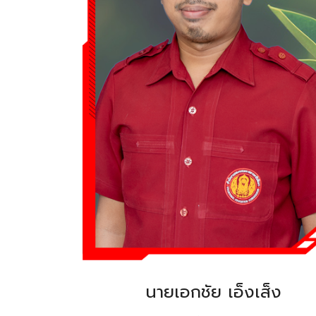
นายเอกชัย เอ็งเส็ง