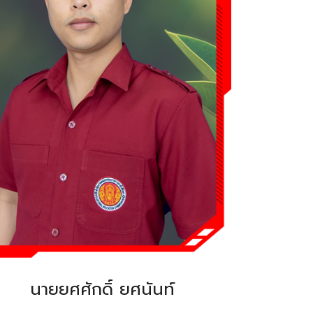
นายยศศักดิ์ ยศนันท์