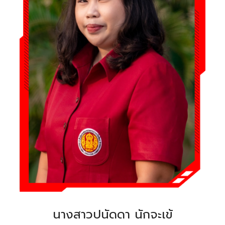
นางสาวปนัดดา นักจะเข้