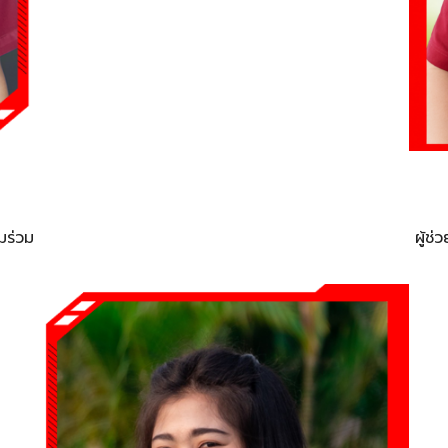
ผู้ช
มร่วม