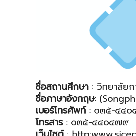
ชื่อสถานศึกษา
: วิทยาลัยก
ชื่อภาษาอังกฤษ
: (Songph
เบอร์โทรศัพท์
: ๐๓๕-๔๔
โทรสาร
: ๐๓๕-๔๔๐๔๗๙
เว็บไซต์
: http:www.sicec