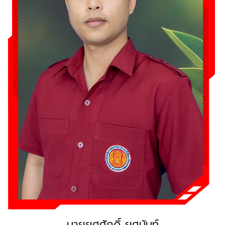
นายยศศักดิ์ ยศนันท์